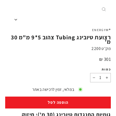
X
®ENERGYM
רצועת טיובינג Tubing צהוב 5*9 מ"מ 30
מ'
מק״ט
2200
מחיר
301 ₪
כמות
−
+
במלאי, זמין לרכישה באתר
הוספה לסל
גומיות התנגדות טיובינג (30 מ'): חיזוק