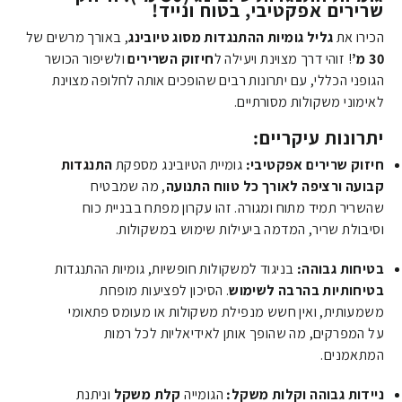
שרירים אפקטיבי, בטוח ונייד!
הכירו את
גליל גומיות ההתנגדות מסוג טיובינג
, באורך מרשים של
30
מ’
! זוהי דרך מצוינת ויעילה ל
חיזוק השרירים
ולשיפור הכושר
הגופני הכללי, עם יתרונות רבים שהופכים אותה לחלופה מצוינת
לאימוני משקולות מסורתיים.
יתרונות עיקריים:
חיזוק שרירים אפקטיבי:
גומיית הטיובינג מספקת
התנגדות
קבועה ורציפה לאורך כל טווח התנועה
, מה שמבטיח
שהשריר תמיד מתוח ומגורה. זהו עקרון מפתח בבניית כוח
וסיבולת שריר, המדמה ביעילות שימוש במשקולות.
בטיחות גבוהה:
בניגוד למשקולות חופשיות, גומיות ההתנגדות
בטיחותיות בהרבה לשימוש
. הסיכון לפציעות מופחת
משמעותית, ואין חשש מנפילת משקולות או מעומס פתאומי
על המפרקים, מה שהופך אותן לאידיאליות לכל רמות
המתאמנים.
ניידות גבוהה וקלות משקל:
הגומייה
קלת משקל
וניתנת