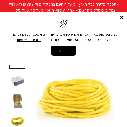
להמשך
אספקה מהירה לכל הארץ - משלוח חינם ברכישה מעל 399 ₪ (לא כולל
קריאה
נפחים ומשקלים חריגים) - אחריות יבואן רשמי, מעל 40 שנות ניסיון!
חיפוש
ניווט באתר
סל קני
בעת השימוש באתר אנו עושים שימוש ב''עוגיות'' (cookies) בעצם גלישתך
באתר הינך מאשר את השימוש בעוגיות כמפורט
במדיניות פרטיות
עמוד הבית
/
ציוד כושר ביתי
/
ציוד קרוספיט ופונקציונאלי
/
גומיות התנגדות ורצועות אימון
/
רצועת טיובינג Tubing צהוב 5*9 מ"מ 30 מ'
הבנתי