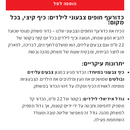
הוספה לסל
כדורעף חופים צבעוני לילדים: כיף קיצי, בכל
מקום!
הכירו את כדורעף החופים הצבעוני שלנו – כדור משחק מגומי שנועד
להביא המון שמחה, תנועה וכיף לילדים בכל יום קיץ! בקוטר של
22
ס"מ
ועם צבעים עליזים, הוא מושלם לחוף הים, לבריכה, לפארק
או לחצר הביתית, ומבטיח שעות של משחק מהנה ובטוח.
יתרונות עיקריים:
כיף צבעוני במיוחד:
הכדור מגיע במגוון
צבעים עליזים
ובולטים
שמושכים את העין ומלהיבים את הילדים. הצבעוניות
מוסיפה לאווירת הכיף ומקלה על זיהוי הכדור במשחק.
גודל אידיאלי לילדים:
בקוטר של
22
ס"מ
, הכדור קל
מספיק לתפיסה וחבטה על ידי ידיים קטנות, אך גדול מספיק
למשחק מהנה. גודל זה מאפשר שליטה טובה ומעודד
השתתפות פעילה.