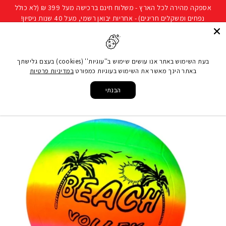
להמשך
אספקה מהירה לכל הארץ - משלוח חינם ברכישה מעל 399 ₪ (לא כולל
קריאה
נפחים ומשקלים חריגים) - אחריות יבואן רשמי, מעל 40 שנות ניסיון!
חיפוש
ניווט באתר
סל קני
בעת השימוש באתר אנו עושים שימוש ב''עוגיות'' (cookies) בעצם גלישתך
באתר הינך מאשר את השימוש בעוגיות כמפורט
במדיניות פרטיות
עמוד הבית
/
משחקים ופנאי
/
מוצרי קיץ
/
מתנפחים לבריכה
/
כדור רך לבריכה/לחוף
צבעוני לילדים
הבנתי