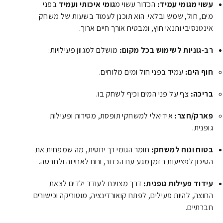
עשוי מגומי עמיד:
הכדור עשוי מ
גומי איכותי ועמיד
בפני
מים, חול, שמש ובלאי. הוא תוכנן לעמוד בשעות של משחק
אינטנסיבי ותנאי חוץ, ומבטיח אורך חיים ארוך.
רב-גוניות לשימוש בכל מקום:
מושלם למגוון פעילויות:
חוף הים:
עמיד בפני חול ומים מלוחים.
בריכה:
צף על פני המים וכיף לשחק בו.
פארק/חצר:
אידיאלי למשחקי תופסת, מסירות ופעילות
גופנית.
בטוח ונוח למשחק:
חומר הגומי רך יחסית, מה שמפחית את
הסיכון לפציעות בזמן מגע עם הכדור, ונוח לאחיזה ולחבטה.
עידוד פעילות גופנית:
דרך מצוינת לעודד ילדים לצאת
החוצה, להיות פעילים, לפתח קואורדינציה, מוטוריקה וכישורים
חברתיים.