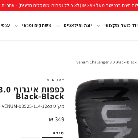
ים חריגים) - אחריות יבואן רשמי, מעל 40 שנות ניסיון!
וד כושר מקצועי
יוגה ופילאטיס
משחקים ופנאי
ענפי
Ve
®VENUM
כפפות
Black-Black
מק״ט
VENUM-03525-114-12oz
מחיר
349 ₪
מידה