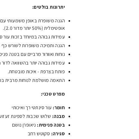
יתרונות בולטים:
הגנה משופרת באופן משמעותי עם 
אופטימלית (50% יותר מדור 2.0).
עמידות גבוהה במיוחד בזכות עור סינ
הגנה ותמיכה משופרות לשורש כף ה
נוחות ואוורור מרביים עם בטנה פנימ
עמידות גבוהה יותר בהשוואה לדור 
פותח בצרפת - איכות מובטחת.
התאמה מושלמת לנוחות מרבית במה
מפרט טכני:
חומר:
עור סינתטי רך ואיכותי
מבנה:
שלוש שכבות לספיגת זעזוע
בטנה פנימית:
ניאופרן נושם
סגירה:
סקוטש רחב