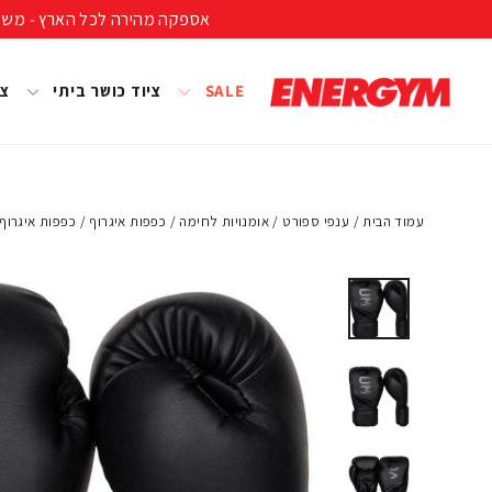
להמשך
אספקה מהירה לכל הארץ - משלוח חינם ברכישה מעל 399 ₪ (לא כולל נפחים ומשקל
קריאה
SALE
ציוד כושר ביתי
צי
עמוד הבית
/
ענפי ספורט
/
אומנויות לחימה
/
כפפות איגרוף
/
כפפות איגרוף num Challenger 3.0 Black-Black