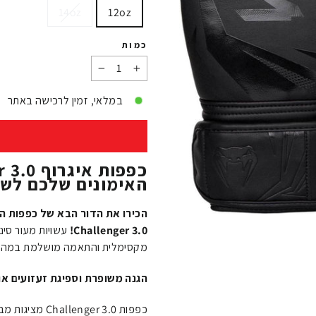
14oz
12oz
כמות
−
+
במלאי, זמין לרכישה באתר
האימונים שלכם לשל
Challenger 3.0!
עשויות מעור סינ
מקסימלית והתאמה מושלמת במהלך 
הגנה משופרת וספיגת זעזועים או
כפפות ger 3.0