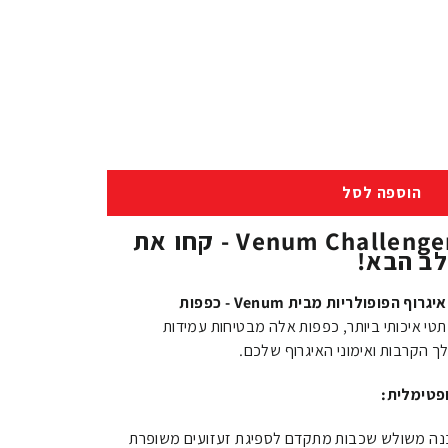
הוספה לסל
כפפות איגרוף Venum Challenger 3.0 - קחו את
ב הבא!
הכירו את הדור הבא של כפפות האיגרוף הפופולריות מבית Venum - כפפות
תטי איכותי ביותר, כפפות אלה מבטיחות עמידות
הקרבות ואימוני האיגרוף שלכם.
פטימלית:
Challen מציגות מבנה משולש שכבות מתקדם לספיגת זעזועים משופרת