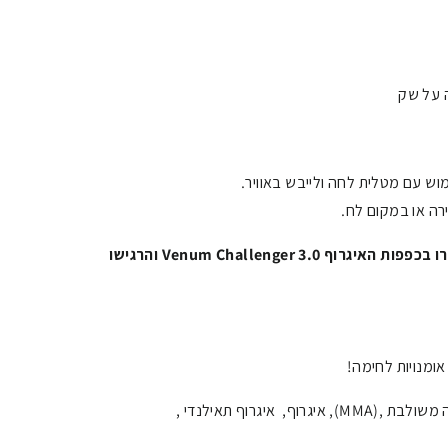
ה על שק
ש עם מטלית לחה ולייבש באוויר.
ה או במקום לח.
אל תתפשרו על הגנה ואיכות! בחרו בכפפות האיגרוף Venum Challenger 3.0 והרגישו
אומנויות לחימה!
MMA), איגרוף, איגרוף תאילנדי ,