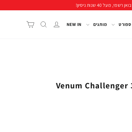
התחבר/י
חיפוש
סל קניות
 ספורט
מותגים
NEW IN
 איגרוף Venum Challenger 3.0