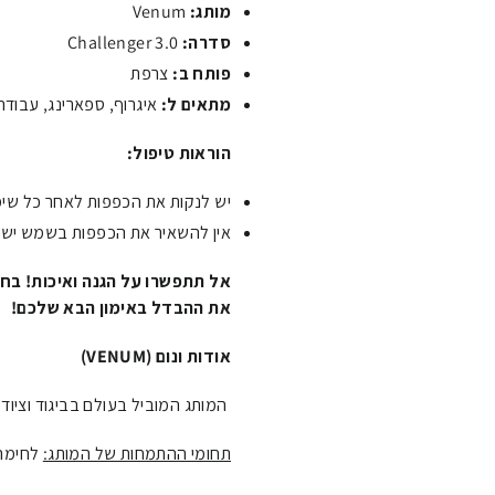
מותג:
Venum
סדרה:
Challenger 3.0
פותח ב:
צרפת
מתאים ל:
איגרוף, ספארינג, עבוד
הוראות טיפול:
יש לנקות את הכפפות לאחר כל שימו
אין להשאיר את הכפפות בשמש ישיר
את ההבדל באימון הבא שלכם!
אודות ונום (VENUM)
המותג המוביל בעולם בביגוד וציוד 
תחומי ההתמחות של המותג:
לחימה משולבת ,(