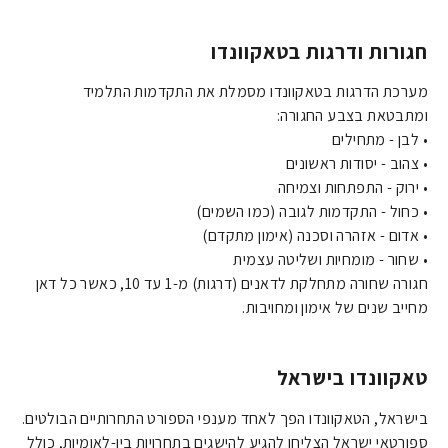
חגורות ודרגות בטאקוונדו
מערכת הדרגות בטאקוונדו מסמלת את התקדמות התלמיד
ומתבטאת בצבע החגורה:
• לבן - מתחילים
• צהוב - יסודות ראשונים
• ירוק - התפתחות וצמיחה
• כחול - התקדמות לגובה (כמו השמים)
• אדום - אזהרה וסכנה (אימון מתקדם)
• שחור - מומחיות ושליטה עצמית
חגורה שחורה מתחלקת לדאנים (דרגות) מ-1 עד 10, כאשר כל דאן
מחייב שנים של אימון ומחויבות.
טאקוונדו בישראל
בישראל, הטאקוונדו הפך לאחד מענפי הספורט התחרותיים הבולטים.
ספורטאי ישראל הצליחו להגיע להישגים בתחרויות בין-לאומיות, כולל