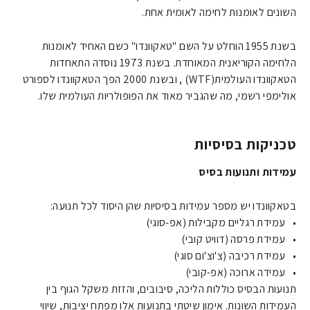
השונים לאומנות לחימה לאומית אחת.
בשנת 1955 הוחלט על השם "טאקוונדו" כשם האחיד לאומנות
הלחימה הקוריאנית המאוחדת. בשנת 1973 נוסדה התאחדות
הטאקוונדו העולמית(WTF) , ובשנת 2000 הפך הטאקוונדו לספורט
אולימפי רשמי, מה שהגביר מאוד את הפופולריות העולמית שלו.
טכניקות בסיסיות
עמידות ותנועות בסיס
בטאקוונדו יש מספר עמידות בסיסיות שהן היסוד לכל תנועה:
• עמידת רגליים מקבילות (אפ-סוגי)
• עמידת פרסה (דוויט קובי)
• עמידת רכיבה (צ'וצ'ום סוגי)
• עמידה ארוכה (אפ-קובי)
תנועות הבסיס כוללות הליכה, סיבובים, והזזת משקל הגוף בין
העמידות השונות. אימון שיטתי בתנועות אלו מפתח יציבות, שיווי