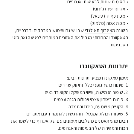
• חסימות שונות לבעיטות ואגרופים
• אגרוף ישר (ג'ירוגי)
• מכת כף יד (סונאל)
• מכות אמה (פלמוק)
בשונה מ
איגרוף תאילנדי
שבו יש גם שימוש במרפקים ובברכיים,
הטאקוונדו התחרותי מגביל את האזורים המותרים לפגיעה ואת סוגי
הטכניקות.
יתרונות הטאקוונדו
אימון טאקוונדו מציע יתרונות רבים:
1. פיתוח כושר גופני כללי וחיזוק שרירים
2. שיפור הגמישות, שיווי המשקל והקואורדינציה
3. פיתוח ביטחון עצמי ויכולות הגנה עצמית
4. הקניית משמעת, ריכוז והתמדה
5. שיפור היכולת המנטלית והרגשית להתמודד עם אתגרים
רבים מהמתאמנים משלבים אימונים עם שק איגרוף כדי לשפר את
הכוח והמהירות של הבעיטות והאגרופים.