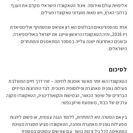
אליפויות עולם ואירופה. איגוד הטאקוונדו הישראלי מקדם את הענף
ברחבי הארץ, ויש מאות מועדוני טאקוונדו פעילים.
אחד מהספורטאים הבולטים הוא רון אטיאס שהשתתף אולימפיאדת
ריו 2016, והיה הטאקוונדו הראשון שייצג את ישראל באולימפיאדה.
ובשנים האחרונות ישנה עלייה במספר המתאמנים והמתחרים
הישראלים.
לסיכום
הטאקוונדו הוא יותר מאשר אומנות לחימה – זוהי דרך חיים המשלבת
פעילות גופנית מאתגרת ופילוסופיה חינוכית. לצד היתרונות הפיזיים
הברורים של שיפור הכושר, הגמישות והקואורדינציה, הטאקוונדו מקנה
ערכים של כבוד, משמעת ואיזון נפשי.
בין אם המטרה היא להתחרות, ללמוד הגנה עצמית, או פשוט ליהנות
מפעילות גופנית מאתגרת ומהנה, הטאקוונדו מציע מסגרת מצוינת
המתאימה לכל גיל ורמת כושר. עם שורשים עמוקים במסורת