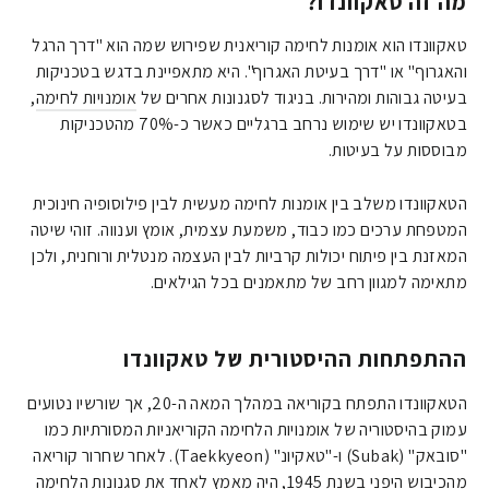
מה זה טאקוונדו?
טאקוונדו הוא אומנות לחימה קוריאנית שפירוש שמה הוא "דרך הרגל
והאגרוף" או "דרך בעיטת האגרוף". היא מתאפיינת בדגש בטכניקות
בעיטה גבוהות ומהירות. בניגוד לסגנונות אחרים של
אומנויות לחימה
,
בטאקוונדו יש שימוש נרחב ברגליים כאשר כ-70% מהטכניקות
מבוססות על בעיטות.
הטאקוונדו משלב בין אומנות לחימה מעשית לבין פילוסופיה חינוכית
המטפחת ערכים כמו כבוד, משמעת עצמית, אומץ וענווה. זוהי שיטה
המאזנת בין פיתוח יכולות קרביות לבין העצמה מנטלית ורוחנית, ולכן
מתאימה למגוון רחב של מתאמנים בכל הגילאים.
ההתפתחות ההיסטורית של טאקוונדו
הטאקוונדו התפתח בקוריאה במהלך המאה ה-20, אך שורשיו נטועים
עמוק בהיסטוריה של אומנויות הלחימה הקוריאניות המסורתיות כמו
"סובאק" (Subak) ו-"טאקיונ" (Taekkyeon). לאחר שחרור קוריאה
מהכיבוש היפני בשנת 1945, היה מאמץ לאחד את סגנונות הלחימה