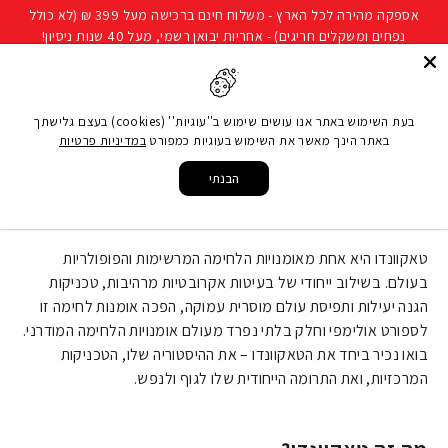
להמשך
אספקה מהירה לכל הארץ - משלוח חינם ברכישה מעל 399 ₪ (לא כולל
קריאה
נפחים ומשקלים חריגים) - אחריות יבואן רשמי, מעל 40 שנות ניסיון!
חיפוש
ניווט באתר
סל קני
בעת השימוש באתר אנו עושים שימוש ב''עוגיות'' (cookies) בעצם גלישתך
באתר הינך מאשר את השימוש בעוגיות כמפורט
במדיניות פרטיות
עמוד הבית
/
מאמרים
/
טאקוונדו: אומנות הלחימה הקוריאנית המסורתית
הבנתי
טאקוונדו: אומנות הלחימה הקוריאנית
המסורתית
טאקוונדו היא אחת מאומנויות הלחימה המרשימות והפופולריות
בעולם. בשילוב ייחודי של בעיטות אקרובטיות מרהיבות, טכניקות
הגנה יעילות ותפיסת עולם מוסרית עמוקה, הפכה אומנות לחימה זו
לספורט אולימפי וחלק בלתי נפרד מעולם אומנויות הלחימה המודרני.
בואו נכיר ביחד את הטאקוונדו – את ההיסטוריה שלו, הטכניקות
המרכזיות, ואת התרומה הייחודית שלו לגוף ולנפש.